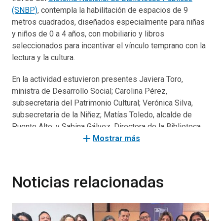
(SNBP)
, contempla la habilitación de espacios de 9
metros cuadrados, diseñados especialmente para niñas
y niños de 0 a 4 años, con mobiliario y libros
seleccionados para incentivar el vínculo temprano con la
lectura y la cultura.
En la actividad estuvieron presentes Javiera Toro,
ministra de Desarrollo Social; Carolina Pérez,
subsecretaria del Patrimonio Cultural; Verónica Silva,
subsecretaria de la Niñez; Matías Toledo, alcalde de
Puente Alto; y Sabina Gálvez, Directora de la Biblioteca
add
de las Artes ubicada en el Centro Cultural Juan Estay.
Mostrar más
“Estamos muy contentos por esta valiosa colaboración
entre nuestros ministerios. Poder trabajar de forma
Noticias relacionadas
articulada desde el Estado es clave para avanzar en los
objetivos que nos hemos propuesto. Gracias a este
esfuerzo conjunto, sumaremos 44 nuevas Guaguatecas a
las 18 ya existentes a través de la Red Nacional de