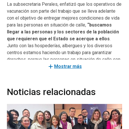
La subsecretaria Perales, enfatizó que los operativos de
vacunación son parte del trabajo que se lleva adelante
con el objetivo de entregar mejores condiciones de vida
para las personas en situación de calle,
“buscamos
llegar a las personas y los sectores de la población
que requieren que el Estado se acerque a ellos
.
Junto con las hospederías, albergues y los diversos
centros estamos haciendo un trabajo para garantizar
derechos, porque las personas en situación de calle son
add
garantes de derechos, y eso requiere de una atención
Mostrar más
particular por parte de nuestro gobierno”.
Por su parte, el subsecretario de Redes Asistenciales,
Noticias relacionadas
Fernando Araos, destacó la relevancia de llegar a
diversos sectores de la población con las campañas de
vacunación. “Es
muy importante seguir
desplegándonos por todo el territorio nacional en
este contexto de campaña #PONTEALDÍA
. Queda
muy poco tiempo para ponernos al día con la cuarta