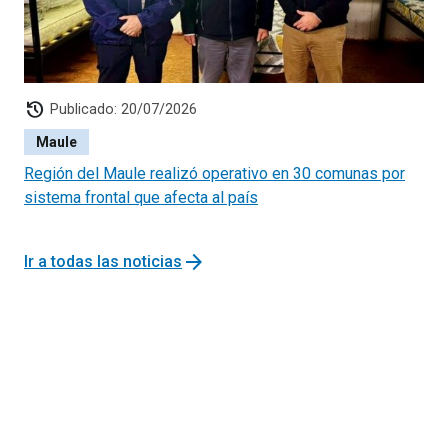
Valentín Letelier #359
+56993464551
LINARES
Presidente Ibáñez S/N
+56972614897
history
Publicado: 20/07/2026
(Liceo Politécnico)
Maule
FONO CÓDIGO AZUL: 800 104 777 (OPCIÓN 0)
Región del Maule realizó operativo en 30 comunas por
sistema frontal que afecta al país
arrow_forward
Ir a todas las noticias