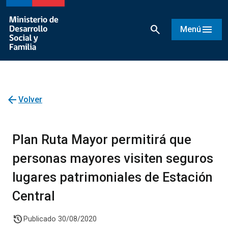
search
menu
Menú
arrow_back
Volver
Plan Ruta Mayor permitirá que
personas mayores visiten seguros
lugares patrimoniales de Estación
Central
history
Publicado 30/08/2020