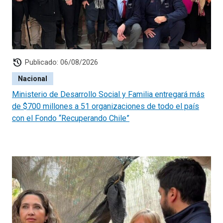
aquellos que tiene más necesidades y pensando en que
tenemos que avanzar progresivamente hacia universalizar
nuestras políticas sociales, con un enfoque de derechos. Es
por eso que el Presidente Boric nos ha desafiado a
establecer las bases para un Sistema Nacional de
history
Cuidados".
Publicado: 06/08/2026
Nacional
Ministerio de Desarrollo Social y Familia entregará más
de $700 millones a 51 organizaciones de todo el país
con el Fondo “Recuperando Chile”