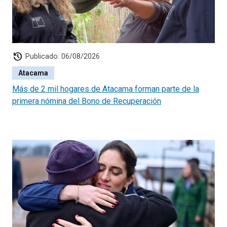
María Llao Llao, Francisca Sylvia Hurilef Barra, Herta
Ximena Licán Licán y Mario Andrés Inay Muñoz (por los
cuatro cupos del Pueblo Mapuche); Elba Olaya Matuz
Aburto (por el cupo de los índigenas urbanos).
history
Publicado: 06/08/2026
Atacama
Más de 2 mil hogares de Atacama forman parte de la
primera nómina del Bono de Recuperación