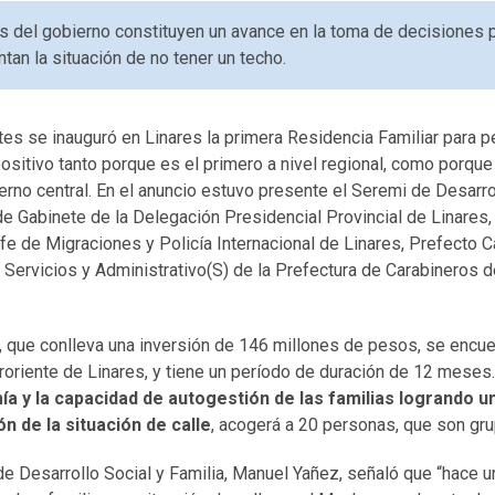
s del gobierno constituyen un avance en la toma de decisiones 
ntan la situación de no tener un techo.
es se inauguró en Linares la primera Residencia Familiar para p
ositivo tanto porque es el primero a nivel regional, como porque 
ierno central. En el anuncio estuvo presente el Seremi de Desarrol
e Gabinete de la Delegación Presidencial Provincial de Linares
e de Migraciones y Policía Internacional de Linares, Prefecto C
Servicios y Administrativo(S) de la Prefectura de Carabineros de
r, que conlleva una inversión de 146 millones de pesos, se encue
roriente de Linares, y tiene un período de duración de 12 meses.
ía y la capacidad de autogestión de las familias logrando 
ón de la situación de calle
, acogerá a 20 personas, que son gru
de Desarrollo Social y Familia, Manuel Yañez, señaló que “hace un