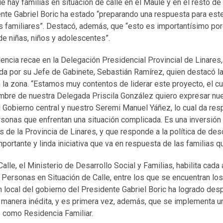
e hay familias en situación de calle en el Maule y en el resto de
ente Gabriel Boric ha estado “preparando una respuesta para es
as familiares”. Destacó, además, que “esto es importantísimo po
e niñas, niños y adolescentes”.
dencia recae en la Delegación Presidencial Provincial de Linares,
da por su Jefe de Gabinete, Sebastián Ramírez, quien destacó la
 la zona. “Estamos muy contentos de liderar este proyecto, el cu
mbre de nuestra Delegada Priscila González quiero expresar nues
l Gobierno central y nuestro Seremi Manuel Yáñez, lo cual da res
sonas que enfrentan una situación complicada. Es una inversión 
 de la Provincia de Linares, y que responde a la política de desc
portante y linda iniciativa que va en respuesta de las familias qu
alle, el Ministerio de Desarrollo Social y Familias, habilita cada
 Personas en Situación de Calle, entre los que se encuentran los
n local del gobierno del Presidente Gabriel Boric ha logrado des
de manera inédita, y es primera vez, además, que se implementa 
o como Residencia Familiar.