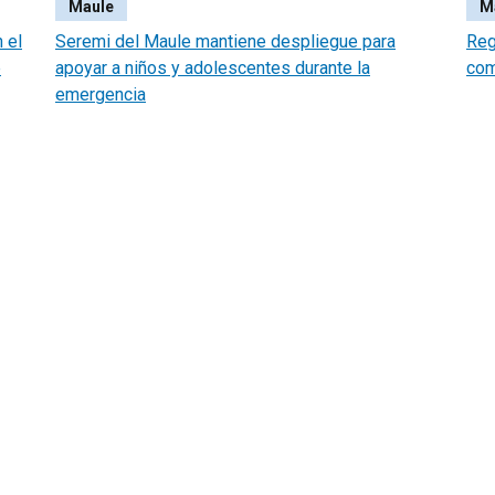
Maule
M
 el
Seremi del Maule mantiene despliegue para
Reg
e
apoyar a niños y adolescentes durante la
com
emergencia