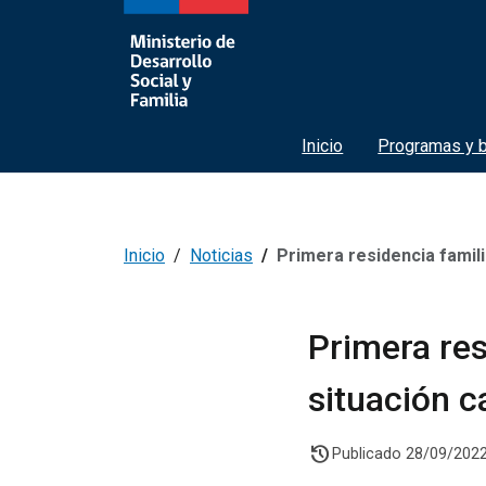
Inicio
Programas y b
Inicio
Noticias
Primera residencia familia
Primera res
situación ca
history
Publicado 28/09/202