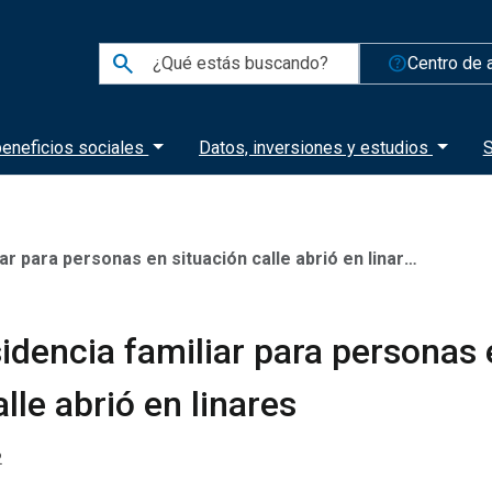
search
help_outline
Centro de 
eneficios sociales
Datos, inversiones y estudios
S
r para personas en situación calle abrió en linares
idencia familiar para personas 
lle abrió en linares
2