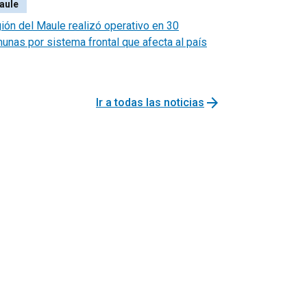
aule
ión del Maule realizó operativo en 30
unas por sistema frontal que afecta al país
arrow_forward
Ir a todas las noticias