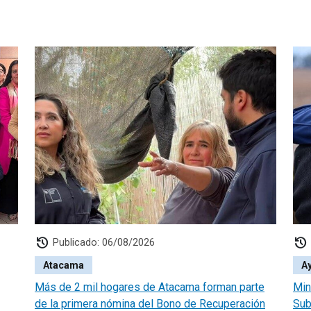
history
history
Publicado: 06/08/2026
Atacama
A
Más de 2 mil hogares de Atacama forman parte
Min
de la primera nómina del Bono de Recuperación
Sub