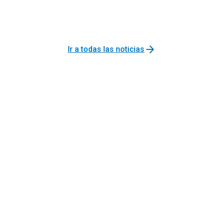
arrow_forward
Ir a todas las noticias