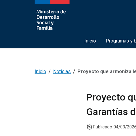
Inicio
Programas y b
Inicio
Noticias
Proyecto que armoniza leyes de
Proyecto q
Garantías d
history
Publicado 04/03/202