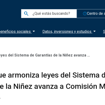
search
help_outline
Centro de 
eneficios sociales
Datos, inversiones y estudios
S
l Sistema de Garantías de la Niñez avanza a Comisión Mixta
ue armoniza leyes del Sistema 
e la Niñez avanza a Comisión M
6