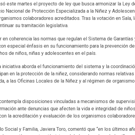
só este martes el proyecto de ley que busca armonizar la Ley de
icio Nacional de Protección Especializada a la Niñez y Adolescenc
rganismos colaboradores acreditados. Tras la votación en Sala, la
tinuar su tramitación legislativa.
r en coherencia las normas que regulan el Sistema de Garantías 
con especial énfasis en su funcionamiento para la prevención de
os de niños, niñas y adolescentes en el país.
a iniciativa aborda el funcionamiento del sistema y la coordinació
cipan en la protección de la niñez, considerando normas relativas 
da, a las Oficinas Locales de la Niñez y al régimen de organism
contempla disposiciones vinculadas a mecanismos de supervisió
mación ante denuncias que afecten la vida e integridad de niños
con la acreditación y evaluación de los organismos colaboradore
lo Social y Familia, Javiera Toro, comentó que “en los últimos a