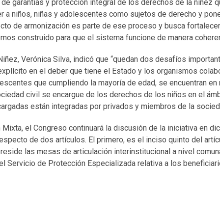
 de garantías y protección integral de los derechos de la niñez 
r a niños, niñas y adolescentes como sujetos de derecho y poner
ecto de armonización es parte de ese proceso y busca fortalecer
emos construido para que el sistema funcione de manera coheren
Niñez, Verónica Silva, indicó que “quedan dos desafíos importan
 explícito en el deber que tiene el Estado y los organismos colab
escentes que cumpliendo la mayoría de edad, se encuentran en re
ociedad civil se encargue de los derechos de los niños en el ámb
argadas están integradas por privados y miembros de la socieda
Mixta, el Congreso continuará la discusión de la iniciativa en di
respecto de dos artículos. El primero, es el inciso quinto del artí
reside las mesas de articulación interinstitucional a nivel comun
del Servicio de Protección Especializada relativa a los beneficia