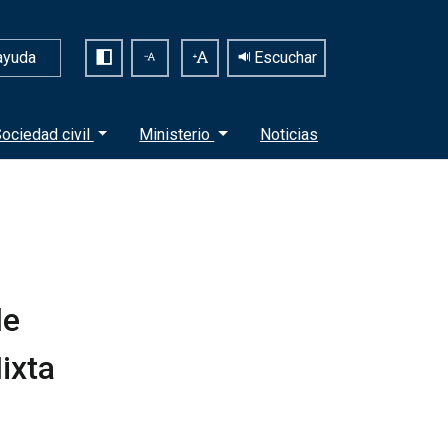
ayuda
Escuchar
ociedad civil
Ministerio
Noticias
de
ixta