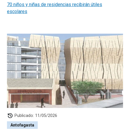
refugio para personas en situación de calle y así entregar
70 niños y niñas de residencias recibirán útiles
un lugar digno y cómodo durante los 90 días que durará
escolares
la reapertura del albergue en Calama.
history
Publicado: 11/05/2026
Antofagasta