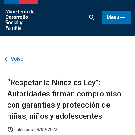
search
menu
Menú
arrow_back
Volver
“Respetar la Niñez es Ley”:
Autoridades firman compromiso
con garantías y protección de
niñas, niños y adolescentes
history
Publicado 09/09/2022