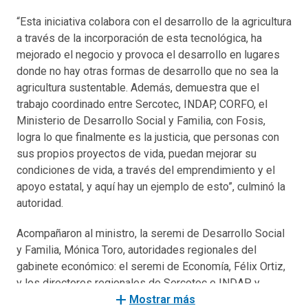
“Esta iniciativa colabora con el desarrollo de la agricultura
a través de la incorporación de esta tecnológica, ha
mejorado el negocio y provoca el desarrollo en lugares
donde no hay otras formas de desarrollo que no sea la
agricultura sustentable. Además, demuestra que el
trabajo coordinado entre Sercotec, INDAP, CORFO, el
Ministerio de Desarrollo Social y Familia, con Fosis,
logra lo que finalmente es la justicia, que personas con
sus propios proyectos de vida, puedan mejorar su
condiciones de vida, a través del emprendimiento y el
apoyo estatal, y aquí hay un ejemplo de esto”, culminó la
autoridad.
Acompañaron al ministro, la seremi de Desarrollo Social
y Familia, Mónica Toro, autoridades regionales del
gabinete económico: el seremi de Economía, Félix Ortiz,
y los directores regionales de Sercotec e INDAP y
add
CORFO: Sebastián Osorio, Emiliano Orueta, y Juan Carol.
Mostrar más