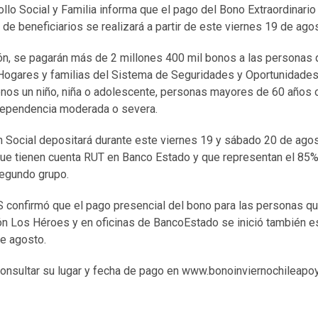
ollo Social y Familia informa que el pago del Bono Extraordinario
de beneficiarios se realizará a partir de este viernes 19 de ago
n, se pagarán más de 2 millones 400 mil bonos a las personas
 Hogares y familias del Sistema de Seguridades y Oportunidades
enos un niño, niña o adolescente, personas mayores de 60 años
dependencia moderada o severa.
ón Social depositará durante este viernes 19 y sábado 20 de agost
ue tienen cuenta RUT en Banco Estado y que representan el 85% 
segundo grupo.
 confirmó que el pago presencial del bono para las personas que
n Los Héroes y en oficinas de BancoEstado se inició también es
de agosto.
nsultar su lugar y fecha de pago en www.bonoinviernochileapoya