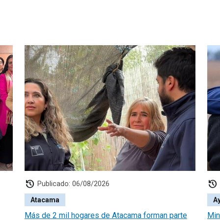
history
history
Publicado: 06/08/2026
Atacama
A
Más de 2 mil hogares de Atacama forman parte
Min