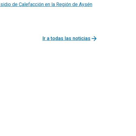
sidio de Calefacción en la Región de Aysén
arrow_forward
Ir a todas las noticias