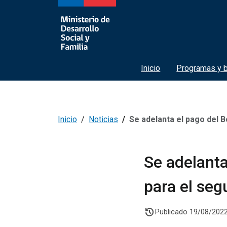
Inicio
Programas y b
Inicio
Noticias
Se adelanta el pago del Bono C
Se adelanta
para el seg
history
Publicado 19/08/202