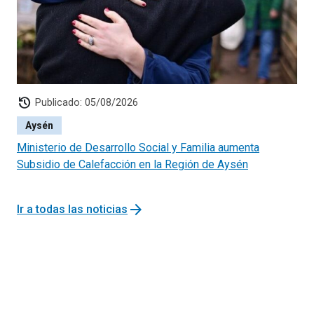
Para comprar frutas y verduras, las personas deben
descargar la aplicación Pedidos Sanos en la Google
Play Store y registrarse. Luego, deberá seleccionar
los productos y cantidades deseados armando un
carrito. Una vez realizado el pedido deberá ingresar
la dirección y sus datos de pago.
history
Publicado: 05/08/2026
A través de la aplicación se puede pagar con tarjetas
Aysén
de débito o crédito a través de Transbank o por
transferencia electrónica.
Ministerio de Desarrollo Social y Familia aumenta
Quienes no puedan realizar su pedido a través de la
Subsidio de Calefacción en la Región de Aysén
app, pueden usar la línea telefónica 800 913 044 o
el número de whatsapp +569 7162 5634 para hacer
arrow_forward
Ir a todas las noticias
sus pedidos. En estos casos, los pagos se podrán
hacer por transferencia electrónica o con efectivo.