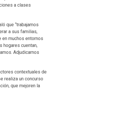
ciones a clases
ñaló que “trabajamos
rar a sus familias,
ue en muchos entornos
os hogares cuentan,
jamos. Adjudicarnos
actores contextuales de
se realiza un concurso
ción, que mejoren la