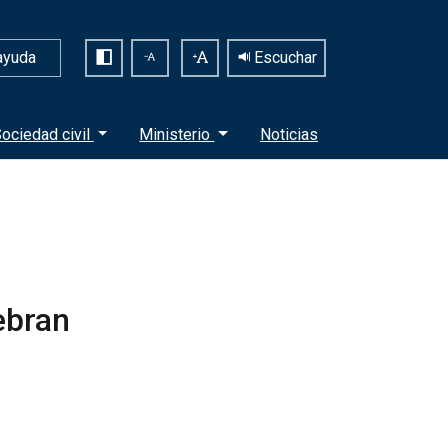
ayuda
Escuchar
ociedad civil
Ministerio
Noticias
ebran
a