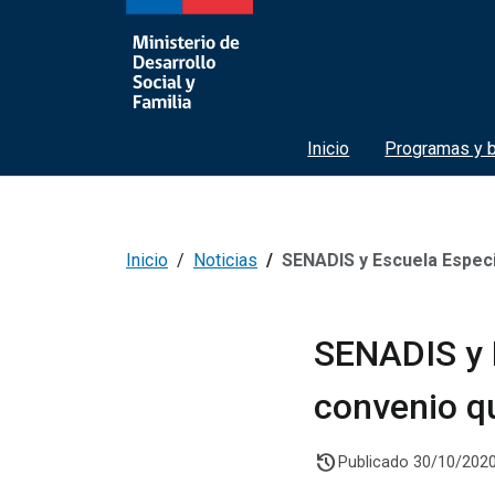
Inicio
Programas y b
Inicio
Noticias
SENADIS y Escuela Especial Mi
SENADIS y 
convenio q
history
Publicado 30/10/202