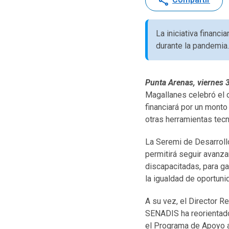
share
La iniciativa financi
durante la pandemia.
Punta Arenas, viernes 
Magallanes celebró el 
financiará por un monto
otras herramientas tec
La Seremi de Desarrollo
permitirá seguir avanza
discapacitadas, para ga
la igualdad de oportuni
A su vez, el Director R
SENADIS ha reorientado
el Programa de Apoyo a