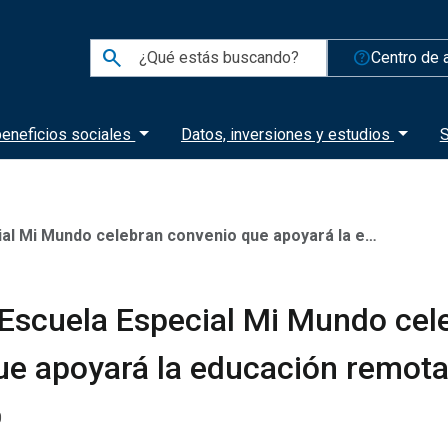
search
help_outline
Centro de 
eneficios sociales
Datos, inversiones y estudios
S
 Mundo celebran convenio que apoyará la educación remota
Escuela Especial Mi Mundo cel
ue apoyará la educación remot
0