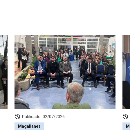
history
history
Publicado: 02/07/2026
Magallanes
M