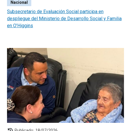
Nacional
Subsecretario de Evaluación Social participa en
despliegue del Ministerio de Desarrollo Social y Familia
en O’Higgins
history
Publicado: 18/07/2026