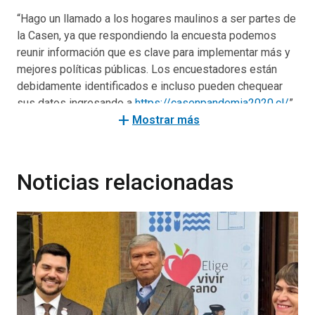
“Hago un llamado a los hogares maulinos a ser partes de
la Casen, ya que respondiendo la encuesta podemos
reunir información que es clave para implementar más y
mejores políticas públicas. Los encuestadores están
debidamente identificados e incluso pueden chequear
sus datos ingresando a
https://casenpandemia2020.cl/
”,
add
sostuvo el seremi Valdovinos.
Mostrar más
Por su parte, la ministra Karla Rubilar añadió que “el
proceso de encuestaje es hasta el 31 de enero. Hoy la
Noticias relacionadas
Casen es más importante que nunca para tomar buenas
decisiones. Los hogares seleccionados son la voz de
Chile y nuestros encuestadores están llevando a cabo un
trabajo sumamente confidencial. Ellos volverán a visitar
los hogares que no han rechazado participar del proceso
y esperamos que puedan abrir sus puertas”.
Debido a la crisis sanitaria, este año la Casen 2020