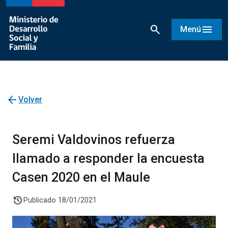
search
menu
Menú
arrow_back
Volver
Seremi Valdovinos refuerza
llamado a responder la encuesta
Casen 2020 en el Maule
history
Publicado 18/01/2021