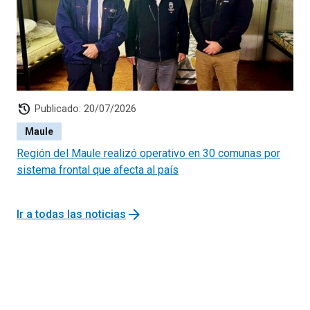
2,6% rechazados y 13,7% de la muestra es no elegible o
está en proceso.
Las regiones con mayor rechazo son Magallanes (7,8%)
y Antofagasta (5,2%). Luego siguen Arica y Parinacota
(3,3%), O´Higgins (3,2%) y Maule (3,2%).
history
Publicado: 20/07/2026
Maule
Región del Maule realizó operativo en 30 comunas por
sistema frontal que afecta al país
arrow_forward
Ir a todas las noticias