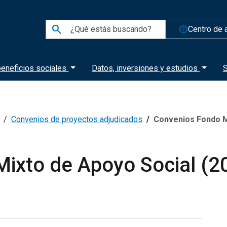
search
help_outline
Centro de 
eneficios sociales
Datos, inversiones y estudios
S
Convenios de proyectos adjudicados
Convenios Fondo M
ixto de Apoyo Social (2