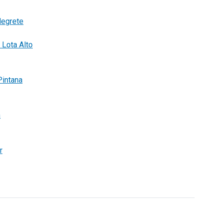
Negrete
 Lota Alto
Pintana
a
r