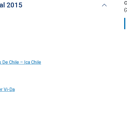
C
al 2015
(
 De Chile – Ica Chile
r Vi-Da