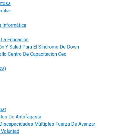
ntosa
miliar
 Informática
 La Educacion
ón Y Salud Para El Síndrome De Down
llo Centro De Capacitacion Cec
za)
nat
ales De Antofagasta
Discapacidades Múltiples Fuerza De Avanzar
 Voluntad