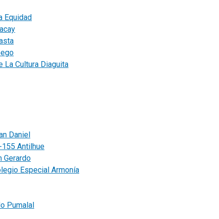
a Equidad
acay
asta
pego
 La Cultura Diaguita
an Daniel
-155 Antilhue
n Gerardo
legio Especial Armonía
do Pumalal