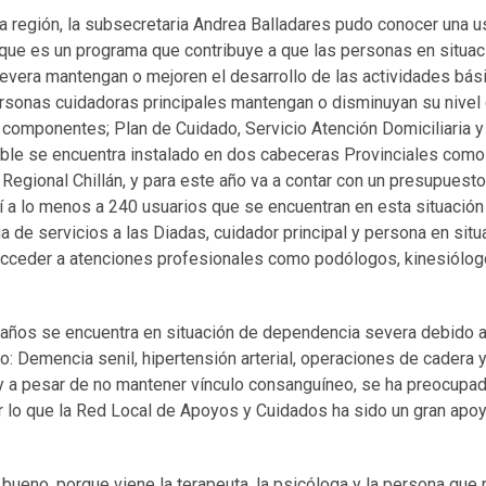
 la región, la subsecretaria Andrea Balladares pudo conocer una u
ue es un programa que contribuye a que las personas en situa
evera mantengan o mejoren el desarrollo de las actividades bási
personas cuidadoras principales mantengan o disminuyan su nivel
componentes; Plan de Cuidado, Servicio Atención Domiciliaria y
ble se encuentra instalado en dos cabeceras Provinciales como
l Regional Chillán, y para este año va a contar con un presupues
í a lo menos a 240 usuarios que se encuentran en esta situació
a de servicios a las Diadas, cuidador principal y persona en si
acceder a atenciones profesionales como podólogos, kinesiólog
 años se encuentra en situación de dependencia severa debido a
: Demencia senil, hipertensión arterial, operaciones de cadera 
y a pesar de no mantener vínculo consanguíneo, se ha preocupado
r lo que la Red Local de Apoyos y Cuidados ha sido un gran apoy
bueno, porque viene la terapeuta, la psicóloga y la persona que