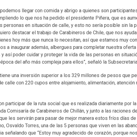
s podemos llegar con comida y abrigo a quienes son participante
pliendo lo que nos ha pedido el presidente Piñera, que es aum
as personas en situación de calle, y esto no sería posible sin la p
quiero destacar el trabajo de Carabineros de Chile, que nos ayuda
uienes hoy más que nunca lo necesitan, así que estamos muy con
mos a inaugurar además, albergues para completar nuestra oferta
n y así poder cuidar y proteger la vida de las personas en situaci
a época del año más compleja para ellos”, señaló la Subsecretaria
 tiene una inversión superior a los 329 millones de pesos que per
e calle con 220 cupos entre alojamiento, alimentación, atención
n participar de la ruta social que es realizada diariamente por la
da Comisaría de Carabineros de Chillán, y junto a las raciones d
 que les servirán para pasar de mejor manera estos fríos días de 
mo, Osvaldo Torres, una de las 5 personas que viven en las aban
ia señalando que “Estoy muy agradecido de corazón, porque no