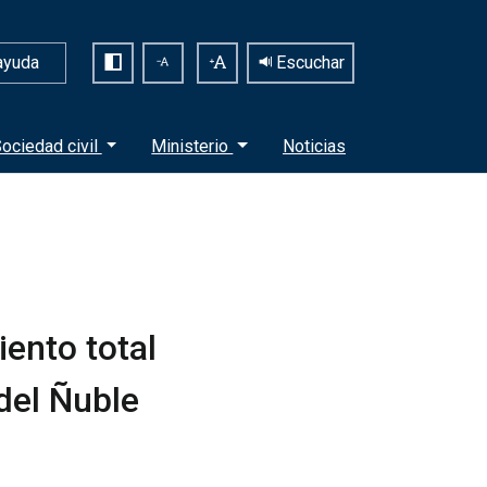
ayuda
Escuchar
ociedad civil
Ministerio
Noticias
ento total
del Ñuble