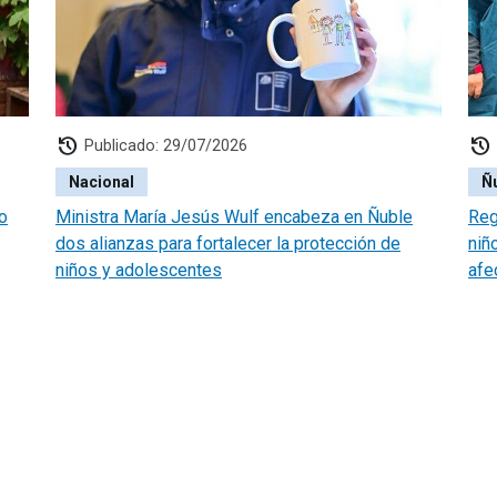
history
history
Publicado: 29/07/2026
Nacional
Ñ
o
Ministra María Jesús Wulf encabeza en Ñuble
Reg
dos alianzas para fortalecer la protección de
niñ
niños y adolescentes
afe