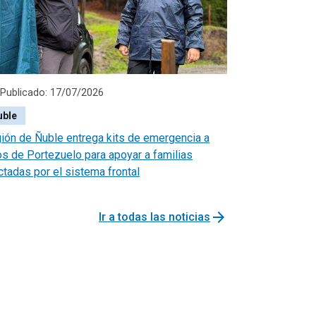
Publicado: 17/07/2026
uble
ión de Ñuble entrega kits de emergencia a
os de Portezuelo para apoyar a familias
ctadas por el sistema frontal
arrow_forward
Ir a todas las noticias