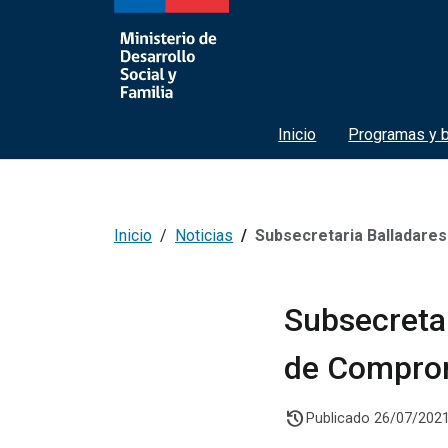
Inicio
Programas y b
Inicio
Noticias
Subsecretaria Balladares destaca c
Subsecretar
de Compromi
history
Publicado 26/07/202