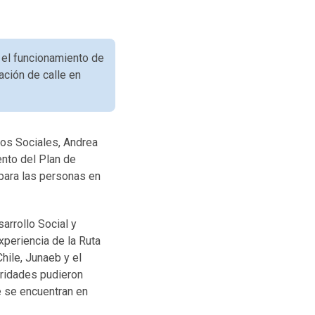
r el funcionamiento de
ación de calle en
ios Sociales, Andrea
ento del Plan de
 para las personas en
arrollo Social y
xperiencia de la Ruta
hile, Junaeb y el
oridades pudieron
e se encuentran en