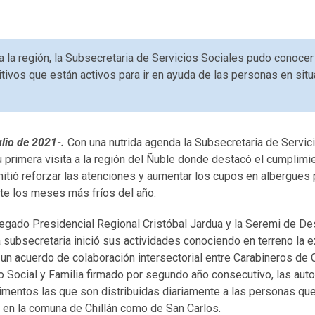
 a la región, la Subsecretaria de Servicios Sociales pudo conoce
itivos que están activos para ir en ayuda de las personas en situ
ulio de 2021-.
Con una nutrida agenda la Subsecretaria de Servic
primera visita a la región del Ñuble donde destacó el cumplimi
itió reforzar las atenciones y aumentar los cupos en albergues
nte los meses más fríos del año.
gado Presidencial Regional Cristóbal Jardua y la Seremi de Des
a subsecretaria inició sus actividades conociendo en terreno la e
 un acuerdo de colaboración intersectorial entre Carabineros de C
o Social y Familia firmado por segundo año consecutivo, las aut
limentos las que son distribuidas diariamente a las personas qu
o en la comuna de Chillán como de San Carlos.