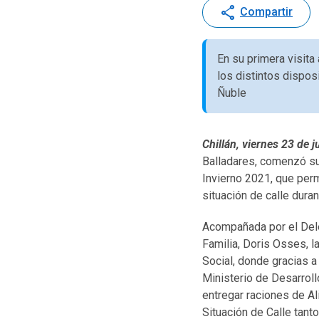
share
Compartir
En su primera visita
los distintos dispos
Ñuble
Chillán, viernes 23 de j
Balladares, comenzó su 
Invierno 2021, que perm
situación de calle dura
Acompañada por el Dele
Familia, Doris Osses, l
Social, donde gracias a
Ministerio de Desarroll
entregar raciones de A
Situación de Calle tant