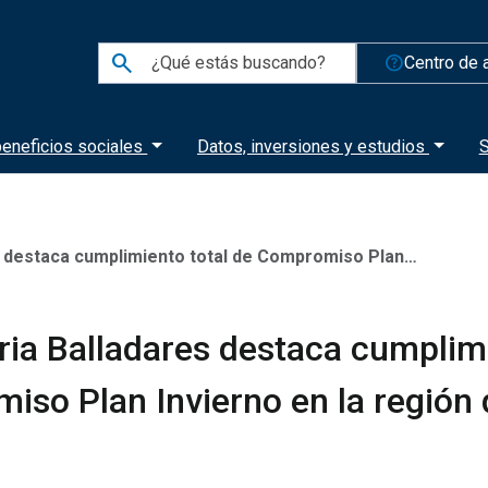
search
help_outline
Centro de 
eneficios sociales
Datos, inversiones y estudios
S
umplimiento total de Compromiso Plan Invierno en la región del Ñuble
ia Balladares destaca cumplimi
so Plan Invierno en la región 
1