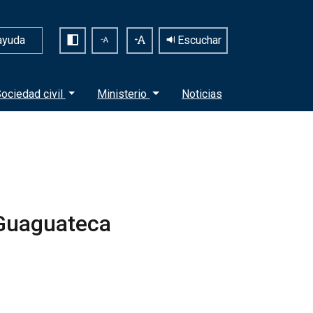
ayuda
Escuchar
ociedad civil
Ministerio
Noticias
 Guaguateca