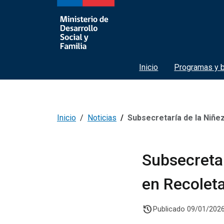
Inicio
Programas y b
Inicio
Noticias
Subsecretaría de la Niñe
Subsecreta
en Recolet
history
Publicado 09/01/202