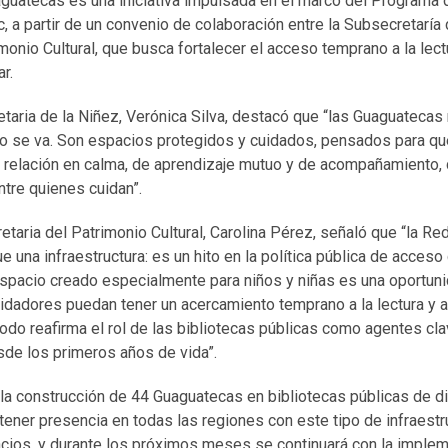
guatecas es una iniciativa impulsada en el marco del Programa 
, a partir de un convenio de colaboración entre la Subsecretaría 
onio Cultural, que busca fortalecer el acceso temprano a la lectur
r.
etaria de la Niñez, Verónica Silva, destacó que “las Guaguateca
no se va. Son espacios protegidos y cuidados, pensados para que
a relación en calma, de aprendizaje mutuo y de acompañamiento
tre quienes cuidan”.
retaria del Patrimonio Cultural, Carolina Pérez, señaló que “la Re
una infraestructura: es un hito en la política pública de acceso 
espacio creado especialmente para niños y niñas es una oportuni
dadores puedan tener un acercamiento temprano a la lectura y a
do reafirma el rol de las bibliotecas públicas como agentes clav
sde los primeros años de vida”.
la construcción de 44 Guaguatecas en bibliotecas públicas de d
 tener presencia en todas las regiones con este tipo de infraestru
cios, y durante los próximos meses se continuará con la imple