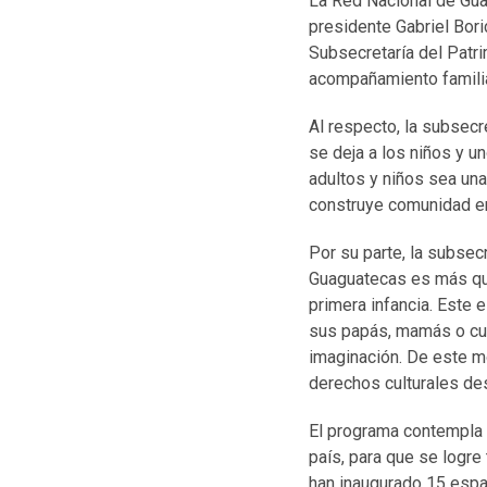
La Red Nacional de Gua
presidente Gabriel Boric
Subsecretaría del Patrim
acompañamiento familia
Al respecto, la subsecr
se deja a los niños y u
adultos y niños sea un
construye comunidad en
Por su parte, la subsec
Guaguatecas es más que 
primera infancia. Este 
sus papás, mamás o cui
imaginación. De este mo
derechos culturales de
El programa contempla 
país, para que se logre
han inaugurado 15 espa