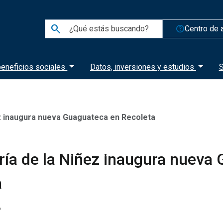
search
help_outline
Centro de 
eneficios sociales
Datos, inversiones y estudios
S
z inaugura nueva Guaguateca en Recoleta
ría de la Niñez inaugura nueva
a
6