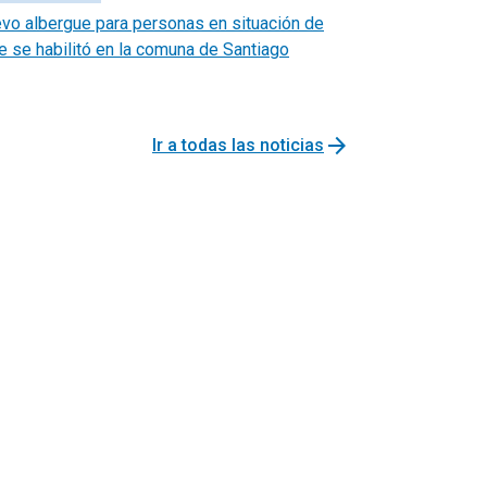
vo albergue para personas en situación de
le se habilitó en la comuna de Santiago
arrow_forward
Ir a todas las noticias