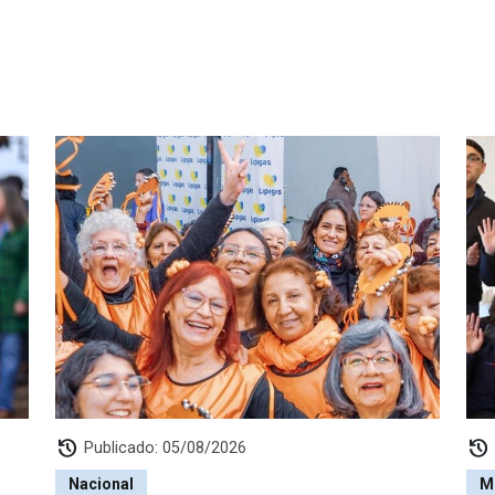
history
history
Publicado: 05/08/2026
Nacional
M