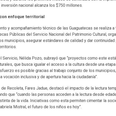
a inversión nacional alcanza los $750 millones.
con enfoque territorial
iento y acompañamiento técnico de las Guaguatecas se realiza a 
ecas Públicas del Servicio Nacional del Patrimonio Cultural, or
n los municipios, asegurar estándares de calidad y dar continuidad
erritorios.
del Servicio, Nélida Pozo, subrayó que “proyectos como este es
urales, que busca igualar el acceso a la cultura desde una etapa
esfuerzo es posible gracias al trabajo conjunto de los municipios
a vocación inclusiva y de apertura hacia la ciudadanía”.
de de Recoleta, Fares Jadue, destacó el impacto de la lectura tem
ando que “cuando las personas acceden a la lectura desde edad
stinta de la vida. Iniciativas como esta permiten cimentar la so
briela Mistral, el futuro de los niños es hoy”.