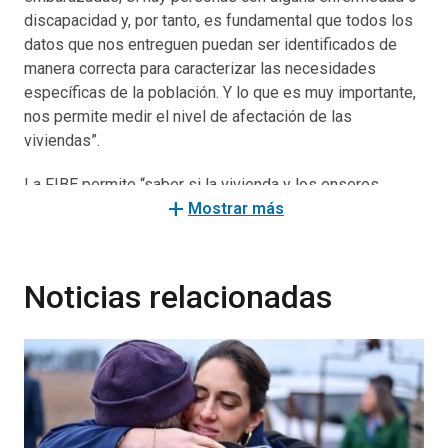
discapacidad y, por tanto, es fundamental que todos los
datos que nos entreguen puedan ser identificados de
manera correcta para caracterizar las necesidades
específicas de la población. Y lo que es muy importante,
nos permite medir el nivel de afectación de las
viviendas”.
La FIBE permite “saber si la vivienda y los enseres
add
fueron totalmente destruidos o sufrieron un daño menor.
Mostrar más
Entonces es fundamental que la ficha sea aplicada lo
más rápido posible”.
Noticias relacionadas
En ese sentido, la autoridad hizo un llamado para
recordar a las personas afectadas que “la ficha FIBE se
aplica en el mismo terreno donde fue afectada la
vivienda y la tiene que contestar el jefe o jefa de hogar o
un representante”. Reiteró que la Ficha Básica de
Emergencia “no se aplica en los albergues, no se aplica
en la municipalidad, nosotros estamos desplegados en