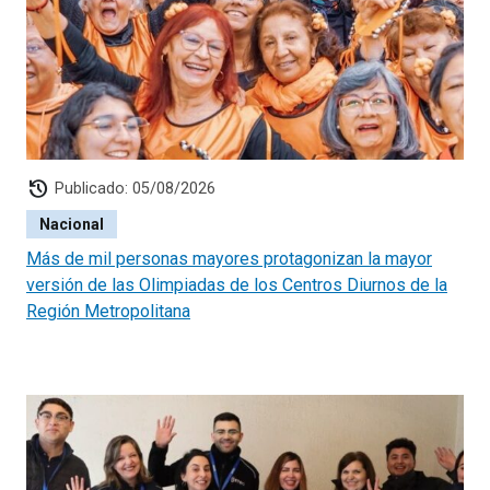
history
Publicado: 05/08/2026
Nacional
Más de mil personas mayores protagonizan la mayor
versión de las Olimpiadas de los Centros Diurnos de la
Región Metropolitana