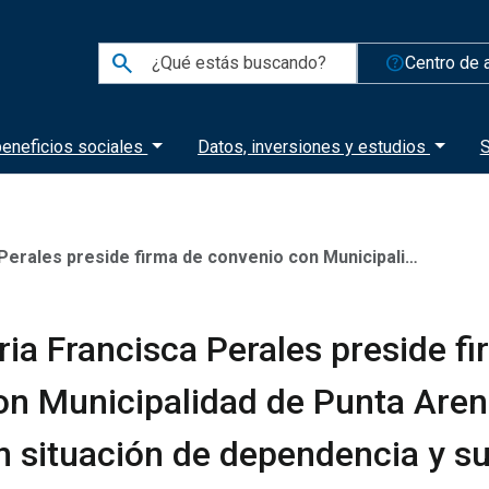
search
help_outline
Centro de 
eneficios sociales
Datos, inversiones y estudios
S
nvenio con Municipalidad de Punta Arenas para personas en situación de dependencia y sus cuidadoras
ia Francisca Perales preside f
on Municipalidad de Punta Aren
n situación de dependencia y s