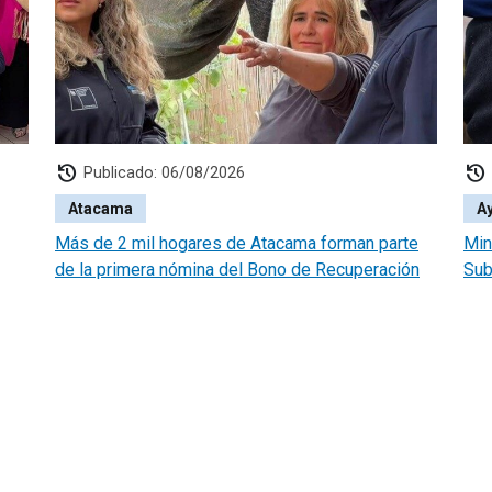
history
history
Publicado: 06/08/2026
Atacama
A
Más de 2 mil hogares de Atacama forman parte
Min
de la primera nómina del Bono de Recuperación
Sub