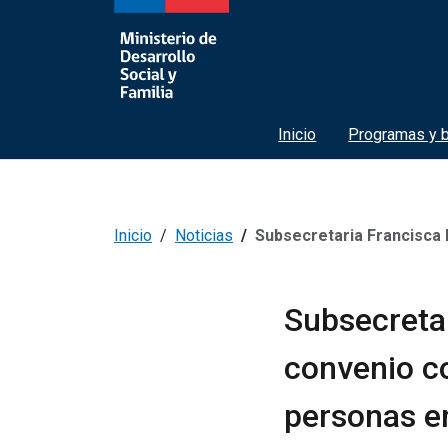
Inicio
Programas y b
Inicio
Noticias
Subsecretaria Francisca Perales preside firma de co
Subsecretar
convenio c
personas e