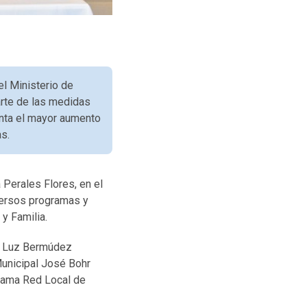
l Ministerio de
arte de las medidas
enta el mayor aumento
s.
 Perales Flores, en el
iversos programas y
y Familia.
s, Luz Bermúdez
Municipal José Bohr
grama Red Local de