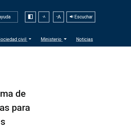
ayuda
Escuchar
ociedad civil
Ministerio
Noticias
irma de
as para
us