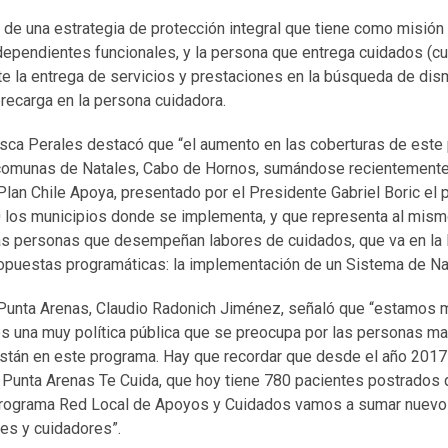
 de una estrategia de protección integral que tiene como misió
ependientes funcionales, y la persona que entrega cuidados (cu
e la entrega de servicios y prestaciones en la búsqueda de dism
recarga en la persona cuidadora.
isca Perales destacó que “el aumento en las coberturas de este 
 comunas de Natales, Cabo de Hornos, sumándose recientemente
lan Chile Apoya, presentado por el Presidente Gabriel Boric el p
 los municipios donde se implementa, y que representa al mis
a las personas que desempeñan labores de cuidados, que va en la 
ropuestas programáticas: la implementación de un Sistema de Na
 Punta Arenas, Claudio Radonich Jiménez, señaló que “estamos 
s una muy política pública que se preocupa por las personas m
tán en este programa. Hay que recordar que desde el año 2017 
 Punta Arenas Te Cuida, que hoy tiene 780 pacientes postrados 
 Programa Red Local de Apoyos y Cuidados vamos a sumar nuevo
es y cuidadores”.