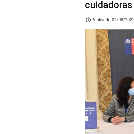
cuidadoras
history
Publicado 04/08/202