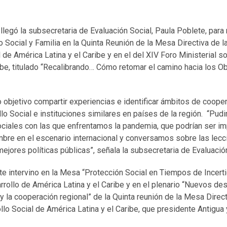
llegó la subsecretaria de Evaluación Social, Paula Poblete, para 
o Social y Familia en la Quinta Reunión de la Mesa Directiva de 
 de América Latina y el Caribe y en el del XIV Foro Ministerial s
ibe, titulado “Recalibrando… Cómo retomar el camino hacia los O
 objetivo compartir experiencias e identificar ámbitos de cooper
lo Social e instituciones similares en países de la región. “Pud
sociales con las que enfrentamos la pandemia, que podrían ser 
umbre en el escenario internacional y conversamos sobre las le
mejores políticas públicas”, señala la subsecretaria de Evaluació
e intervino en la Mesa “Protección Social en Tiempos de Incerti
arrollo de América Latina y el Caribe y en el plenario “Nuevos des
l y la cooperación regional” de la Quinta reunión de la Mesa Direc
lo Social de América Latina y el Caribe, que presidente Antigua 