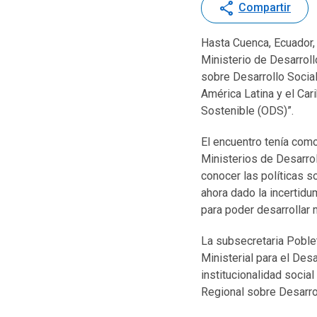
share
Compartir
Hasta Cuenca, Ecuador, 
Ministerio de Desarroll
sobre Desarrollo Social
América Latina y el Car
Sostenible (ODS)”.
El encuentro tenía como
Ministerios de Desarrol
conocer las políticas 
ahora dado la incertid
para poder desarrollar 
La subsecretaria Poblet
Ministerial para el Des
institucionalidad socia
Regional sobre Desarrol