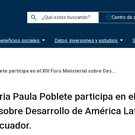
search
help_outline
Centro de 
eneficios sociales
Datos, inversiones y estudios
S
l XIV Foro Ministerial sobre Desarrollo de América Latina y el Caribe en Ecuador.
ia Paula Poblete participa en e
 sobre Desarrollo de América Lat
cuador.