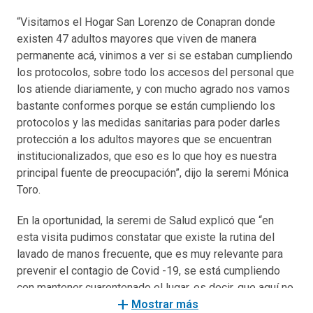
“Visitamos el Hogar San Lorenzo de Conapran donde
existen 47 adultos mayores que viven de manera
permanente acá, vinimos a ver si se estaban cumpliendo
los protocolos, sobre todo los accesos del personal que
los atiende diariamente, y con mucho agrado nos vamos
bastante conformes porque se están cumpliendo los
protocolos y las medidas sanitarias para poder darles
protección a los adultos mayores que se encuentran
institucionalizados, que eso es lo que hoy es nuestra
principal fuente de preocupación”, dijo la seremi Mónica
Toro.
En la oportunidad, la seremi de Salud explicó que “en
esta visita pudimos constatar que existe la rutina del
lavado de manos frecuente, que es muy relevante para
prevenir el contagio de Covid -19, se está cumpliendo
con mantener cuarentenado el lugar, es decir, que aquí no
add
se pueden recibir visitas, solamente los funcionarios,
Mostrar más