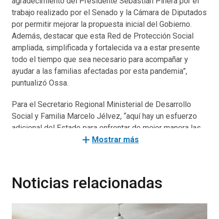
agradecimiento del Presidente Sebastián Piñera por el
trabajo realizado por el Senado y la Cámara de Diputados
por permitir mejorar la propuesta inicial del Gobierno.
Además, destacar que esta Red de Protección Social
ampliada, simplificada y fortalecida va a estar presente
todo el tiempo que sea necesario para acompañar y
ayudar a las familias afectadas por esta pandemia”,
puntualizó Ossa.
Para el Secretario Regional Ministerial de Desarrollo
Social y Familia Marcelo Jélvez, “aquí hay un esfuerzo
adicional del Estado para enfrentar de mejor manera las
add
cuarentenas que afectan a gran parte del país en este
Mostrar más
momento. Lo importante radica también en que las
mejoras de los montos y coberturas de los beneficios
estarán disponibles desde este mes, específicamente
Noticias relacionadas
con el Ingreso Familiar de Emergencia, el que también es
compatible con el Bono Clase Media”.