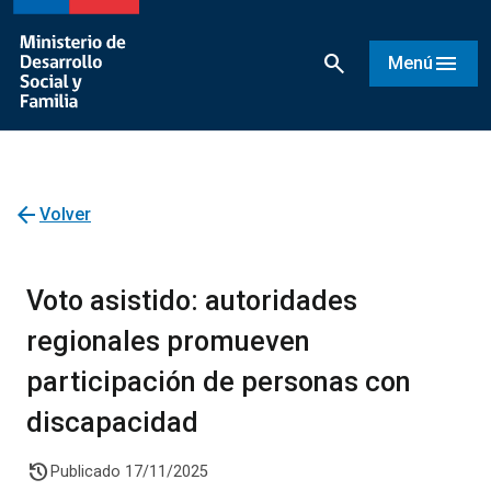
search
menu
Menú
arrow_back
Volver
Voto asistido: autoridades
regionales promueven
participación de personas con
discapacidad
history
Publicado 17/11/2025