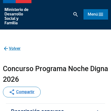
search
menu
Menú
arrow_back
Volver
Concurso Programa Noche Digna
2026
share
Compartir