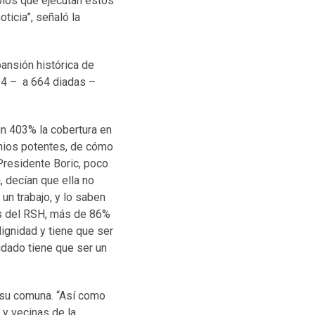
pios que ejecutan estos
ticia”, señaló la
ansión histórica de
24 – a 664 diadas –
n 403% la cobertura en
onios potentes, de cómo
 Presidente Boric, poco
, decían que ella no
un trabajo, y lo saben
os del RSH, más de 86%
dignidad y tiene que ser
idado tiene que ser un
 su comuna. “Así como
y vecinas de la