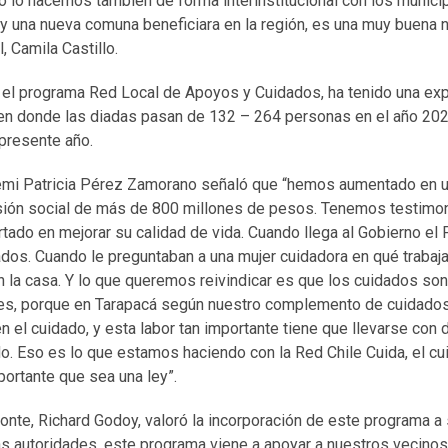
o lo hacemos también de forma interinstitucional con los munici
y una nueva comuna beneficiara en la región, es una muy buena no
 Camila Castillo.
 el programa Red Local de Apoyos y Cuidados, ha tenido una exp
 en donde las diadas pasan de 132 – 264 personas en el año 20
presente año.
remi Patricia Pérez Zamorano señaló que “hemos aumentado en u
ersión social de más de 800 millones de pesos. Tenemos testim
rtado en mejorar su calidad de vida. Cuando llega al Gobierno el
dos. Cuando le preguntaban a una mujer cuidadora en qué trabaja
n la casa. Y lo que queremos reivindicar es que los cuidados son 
eres, porque en Tarapacá según nuestro complemento de cuidad
en el cuidado, y esta labor tan importante tiene que llevarse con 
o. Eso es lo que estamos haciendo con la Red Chile Cuida, el cu
ortante que sea una ley”.
onte, Richard Godoy, valoró la incorporación de este programa a
s autoridades, este programa viene a apoyar a nuestros vecinos 