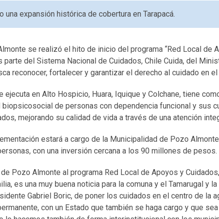
o una expansión histórica de cobertura en Tarapacá.
lmonte se realizó el hito de inicio del programa “Red Local de
es parte del Sistema Nacional de Cuidados, Chile Cuida, del Minis
ca reconocer, fortalecer y garantizar el derecho al cuidado en el 
se ejecuta en Alto Hospicio, Huara, Iquique y Colchane, tiene como
dad biopsicosocial de personas con dependencia funcional y sus 
dos, mejorando su calidad de vida a través de una atención integ
lementación estará a cargo de la Municipalidad de Pozo Almonte 
personas, con una inversión cercana a los 90 millones de pesos.
a de Pozo Almonte al programa Red Local de Apoyos y Cuidados,
ilia, es una muy buena noticia para la comuna y el Tamarugal y la
dente Gabriel Boric, de poner los cuidados en el centro de la a
a permanente, con un Estado que también se haga cargo y que se