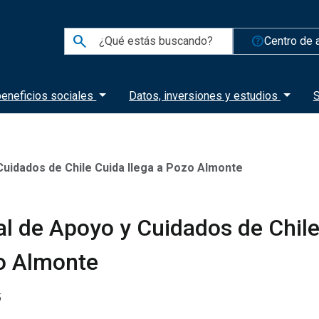
search
help_outline
Centro de 
eneficios sociales
Datos, inversiones y estudios
S
Cuidados de Chile Cuida llega a Pozo Almonte
al de Apoyo y Cuidados de Chil
zo Almonte
5