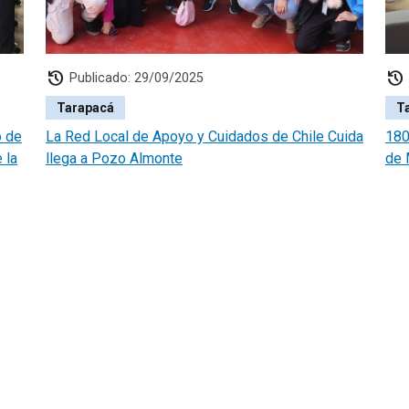
history
history
Publicado: 29/09/2025
Tarapacá
T
o de
La Red Local de Apoyo y Cuidados de Chile Cuida
180
 la
llega a Pozo Almonte
de 