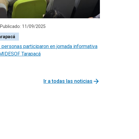
Publicado: 11/09/2025
arapacá
 personas participaron en jornada informativa
MIDESOF Tarapacá
arrow_forward
Ir a todas las noticias