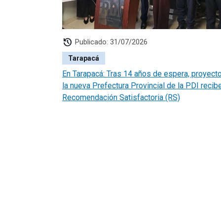
history
Publicado: 31/07/2026
Tarapacá
En Tarapacá: Tras 14 años de espera, proyect
la nueva Prefectura Provincial de la PDI recibe
Recomendación Satisfactoria (RS)