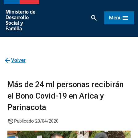
search
menu
Menú
arrow_back
Volver
Más de 24 ml personas recibirán
el Bono Covid-19 en Arica y
Parinacota
history
Publicado 20/04/2020