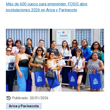
Más de 600 cupos para emprender: FOSIS abre
postulaciones 2026 en Arica y Parinacota
history
Publicado: 20/01/2026
Arica y Parinacota