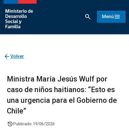
search
menu
Menú
arrow_back
Volver
Ministra María Jesús Wulf por
caso de niños haitianos: “Esto es
una urgencia para el Gobierno de
Chile”
history
Publicado 19/06/2026