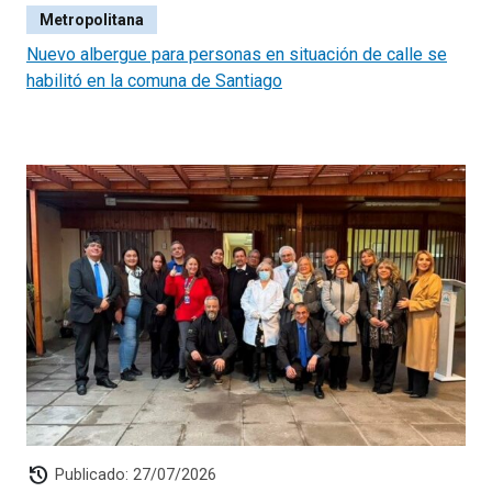
Metropolitana
es el resultado. Estamos trabajando sin descanso y no
descansaremos hasta poder dar certezas sobre la
Nuevo albergue para personas en situación de calle se
situación de estos niños”, concluyó.
habilitó en la comuna de Santiago
history
Publicado: 27/07/2026