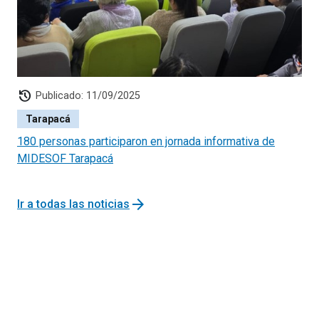
history
Publicado: 11/09/2025
Tarapacá
180 personas participaron en jornada informativa de
MIDESOF Tarapacá
arrow_forward
Ir a todas las noticias