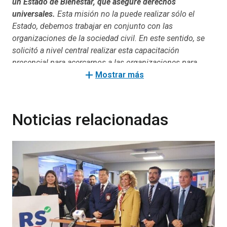
un Estado de Bienestar, que asegure derechos
universales.
Esta misión no la puede realizar sólo el
Estado, debemos trabajar en conjunto con las
organizaciones de la sociedad civil. En este sentido, se
solicitó a nivel central realizar esta capacitación
presencial para acercarnos a las organizaciones para
add
construir juntos este camino en puntos de encuentros
Mostrar más
con lo que significa este fondo”.
Líneas de financiamiento
Noticias relacionadas
El objetivo del fondo es financiar proyectos de la
sociedad civil que presenten iniciativas que busquen
apoyar a personas en situación de pobreza y/o
vulnerabilidad
en ámbitos de acción relacionados con:
participación ciudadana, salud mental, un sistema de
cuidados transversal, migrantes, desigualdades de
género y desarrollo y fortalecimiento de redes de apoyo,
entre otros.