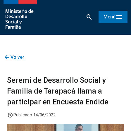
search
menu
Menú
arrow_back
Volver
Seremi de Desarrollo Social y
Familia de Tarapacá llama a
participar en Encuesta Endide
history
Publicado 14/06/2022