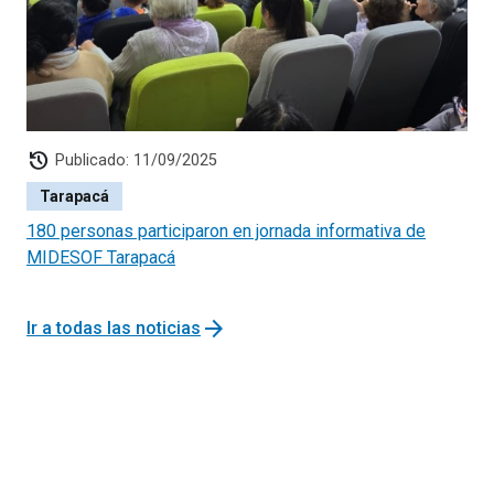
history
Publicado: 11/09/2025
Tarapacá
180 personas participaron en jornada informativa de
MIDESOF Tarapacá
arrow_forward
Ir a todas las noticias