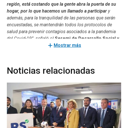
región, está costando que la gente abra la puerta de su
hogar, por lo que hacemos un llamado a participar
y
además, para la tranquilidad de las personas que serán
encuestadas, se mantendrán todos los protocolos de
salud para prevenir contagios asociados a la pandemia
del Covid-19”,
señaló el
Seremi de Desarrollo Social y
add
Familia, Cristian Jara Salvatierra.
Mostrar más
La Encuesta Nacional de Discapacidad y Dependencia
2022 cuenta con 4 instrumentos para la estimación y
Noticias relacionadas
análisis de la discapacidad y la dependencia en el país.
Estos son: un cuestionario hogar, un cuestionario para
adultos, un cuestionario para niñas, niños y adolescentes
y un cuestionario para la o el cuidador.
Además, el Seremi agregó que
, “
esta encuesta nos
permitirá ahondar en las labores de cuidados, una
temática relevante y fundamental para el gobierno del
Presidente Gabriel Boric.
Creemos que el cuidado debe