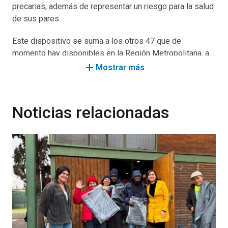
precarias, además de representar un riesgo para la salud
de sus pares.
Este dispositivo se suma a los otros 47 que de
momento hay disponibles en la Región Metropolitana, a
la espera de que termine de abrir la totalidad de la oferta
add
Mostrar más
que llegará a los 63 recintos abiertos para personas en
situación calle durante este invierno.
Noticias relacionadas