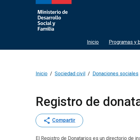
Inicio
Programas y b
Inicio
Sociedad civil
Donaciones sociales
Registro de donat
share
Compartir
El Registro de Donatarios es un directorio de i